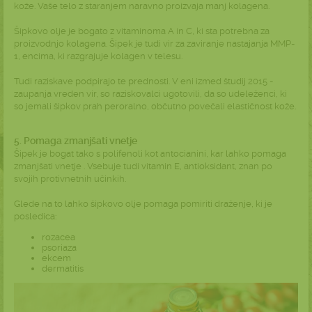
kože. Vaše telo z staranjem naravno proizvaja manj kolagena.
Šipkovo olje je bogato z vitaminoma A in C, ki sta potrebna za
proizvodnjo kolagena. Šipek je tudi vir za zaviranje nastajanja MMP-
1, encima, ki razgrajuje kolagen v telesu.
Tudi raziskave podpirajo te prednosti. V eni izmed študij
2015
-
zaupanja vreden vir, so raziskovalci ugotovili, da so udeleženci, ki
so jemali šipkov prah peroralno, občutno povečali elastičnost kože.
5. Pomaga zmanjšati vnetje
Šipek je bogat tako s polifenoli kot antocianini, kar lahko pomaga
zmanjšati vnetje . Vsebuje tudi vitamin E, antioksidant, znan po
svojih protivnetnih učinkih.
Glede na to lahko šipkovo olje pomaga pomiriti draženje, ki je
posledica:
rozacea
psoriaza
ekcem
dermatitis