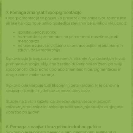
7. Pomaga zmanjšati hiperpigmentacijo
Hiperpigmentacija se pojavi, ko presežek melanina tvori temne lise
ali lise na koži. To je lahko posledica številnih dejavnikov, vključno z:
izpostavljenost soncu
hormonske spremembe, na primer med nosečnostjo ali
menopavzo
nekatera zdravila, vključno s kontracepcijskimi tabletami in
zdravili za kemoterapijo
Šipkovo olje je bogato z vitaminom A. Vitamin A je sestavljen iz več
prehranskih spojin, vključno z retinoidi. Retinoidi so znani po svoji
sposobnosti, da z redno uporabo zmanjšajo hiperpigmentacijo in
druge vidne znake staranja.
Šipkovo olje vsebuje tudi likopen in beta karoten, ki je osnovne
sestavine številnih izdelkov za posvetlitev kože.
Študije na živalih kažejo, da izvleček šipka vsebuje lastnosti
zniževanja melanina in lahko upraviči nadaljnje študije za njegovo
uporabo pri ljudeh.
8. Pomaga zmanjšati brazgotine in drobne gubice
Šipkovo olje je bogato z esencialnimi maščobnimi kislinami in