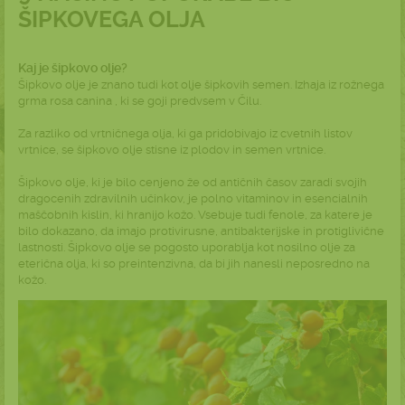
ŠIPKOVEGA OLJA
Kaj je šipkovo olje?
Šipkovo olje je znano tudi kot olje šipkovih semen. Izhaja iz rožnega
grma rosa canina , ki se goji predvsem v Čilu.
Za razliko od vrtničnega olja, ki ga pridobivajo iz cvetnih listov
vrtnice, se šipkovo olje stisne iz plodov in semen vrtnice.
Šipkovo olje, ki je bilo cenjeno že od antičnih časov zaradi svojih
dragocenih zdravilnih učinkov, je polno vitaminov in esencialnih
maščobnih kislin, ki hranijo kožo. Vsebuje tudi fenole, za katere je
bilo dokazano, da imajo protivirusne, antibakterijske in protiglivične
lastnosti. Šipkovo olje se pogosto uporablja kot nosilno olje za
eterična olja, ki so preintenzivna, da bi jih nanesli neposredno na
kožo.