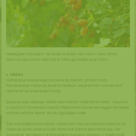
Nadaljujte z branjem, če želite izvedeti več o tem, kako lahko
šipkovo olje koristi vaši koži in kako ga dodati svoji rutini.
1. Hidrira
Hidracija je bistvenega pomena za mehko, prožno kožo.
Pomanjkanje hidracije je lahko težava v ekstremnih vremenskih
razmerah ali s staranjem kože.
Šipkovo olje vsebuje veliko esencialnih maščobnih kislin, vključno
z linolno in linolensko kislino. Maščobne kisline pomagajo ohranjati
močne celične stene, da ne izgubljajo vode.
Številne maščobne kisline v šipkovem olju so odlična možnost za
vlaženje suhe, srbeče kože. Koža tudi zlahka absorbira olje, kar
omogoča, da njegovi antioksidanti potujejo globoko v plasti kože.