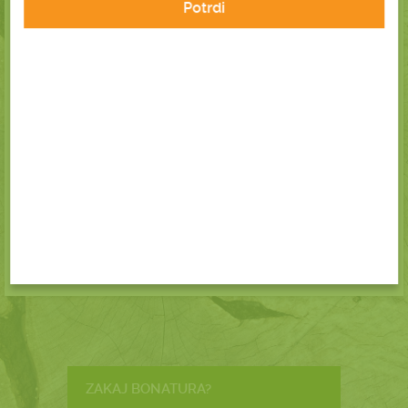
Potrdi
Šipkovo olje ima dolgo zgodovino kot terapevtsko zdravilo in
lepotni izdelek. Polna je vitaminov, antioksidantov in esencialnih
maščobnih kislin, ki so cenjene zaradi svoje sposobnosti negovanja
kože.
Znanstvene študije, ki kažejo obljubo šipkovega olja, so zanimiva
možnost za vse, ki želijo zmanjšati vidne znake staranja, odpraviti
brazgotine ali kako drugače izboljšati svojo rutino nege kože. Ne
samo, da je cenovno ugoden in enostaven za uporabo, ampak velja
za na splošno varnega za vse tipe kože.
Pri Bonaturi smo ponucbo izdelkov za zdravje popestrili z
ekološkim šipkovim oljem in ekološkim šipkom v prahu. Izdelka
TUKAJ
IZDELKI_IZ_BIO_ŠIPKA
najdeš
>
https://bit.ly/
ZAKAJ BONATURA?