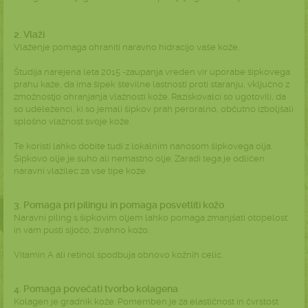
2. Vlaži
Vlaženje pomaga ohraniti naravno hidracijo vaše kože.
Študija narejena leta
2015
-zaupanja vreden vir uporabe šipkovega
prahu kaže, da ima šipek številne lastnosti proti staranju, vključno z
zmožnostjo ohranjanja vlažnosti kože. Raziskovalci so ugotovili, da
so udeleženci, ki so jemali šipkov prah peroralno, občutno izboljšali
splošno vlažnost svoje kože.
Te koristi lahko dobite tudi z lokalnim nanosom šipkovega olja.
Šipkovo olje je suho ali nemastno olje. Zaradi tega je odličen
naravni vlažilec za vse tipe kože.
3. Pomaga pri pilingu in pomaga posvetliti kožo
Naravni piling s šipkovim oljem lahko pomaga zmanjšati otopelost
in vam pusti sijočo, živahno kožo.
Vitamin A ali retinol spodbuja obnovo kožnih celic.
4. Pomaga povečati tvorbo kolagena
Kolagen je gradnik kože. Pomemben je za elastičnost in čvrstost