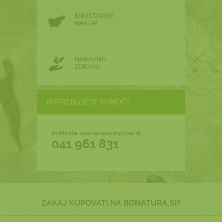
ENOSTAVEN
NAKUP
NARAVNO
ZDRAVO
POTREBUJETE POMOČ?
Pokličite nas na spodnjo tel.št.
041 961 831
ZAKAJ KUPOVATI NA
BONATURA.SI?