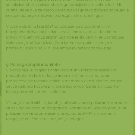
antioksidanti, ki so bistveni za regeneracijo tkiv in celic v koži. Ni
čudno, da se olje že dolgo uporablja kot ljudsko zdravilo za celjenje
ran, pa tudi za zmanjševanje brazgotin in drobnih gub.
V ločeni študiji iz leta
2015
so udeleženci s pooperativnimi
brazgotinami dvakrat na dan zdravili mesto zareza z lokalnim
šipkovim oljem. Po 12 tednih uporabe je skupina, ki je uporabljala
šipkovo olje, občutno izboljšala barvo brazgotin in vnetje v
primerjavi s skupino, ki ni prejemala lokalnega zdravljenja.
9. Pomaga krepiti imuniteto
Šipkovo olje je bogato z antioksidanti in večkrat nenasičenimi
maščobnimi kislinami, kot je linolna kislina, ki so nujne za
preprečevanje razpada celičnih membran v koži. Močne, zdrave
celice delujejo kot ovira, ki preprečuje vdor bakterij v kožo, kar
lahko povzroči izbruhe in okužbe.
V študijah na živalih in ljudeh je bil šipkov prah prikazan kot vreden
vir za krepitev moči in dolgoživosti kožnih celic. Šipekov prah je bil
prikazan kot vir za zmanjšanje proizvodnje MMP-1, encima, ki
razgrajuje celične strukture, kot je kolagen.