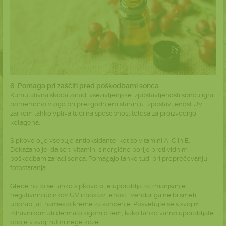
6. Pomaga pri zaščiti pred poškodbami sonca
Kumulativna škoda zaradi vseživljenjske izpostavljenosti soncu igra
pomembno vlogo pri prezgodnjem staranju. Izpostavljenost UV
žarkom lahko vpliva tudi na sposobnost telesa za proizvodnjo
kolagena.
Šipkovo olje vsebuje antioksidante, kot so vitamini A, C in E.
Dokazano je, da se ti vitamini sinergično borijo proti vidnim
poškodbam zaradi sonca. Pomagajo lahko tudi pri preprečevanju
fotostaranja.
Glede na to se lahko šipkovo olje uporablja za zmanjšanje
negativnih učinkov UV izpostavljenosti. Vendar ga ne bi smeli
uporabljati namesto kreme za sončenje. Posvetujte se s svojim
zdravnikom ali dermatologom o tem, kako lahko varno uporabljate
oboje v svoji rutini nege kože.