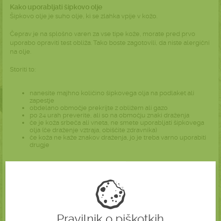
Kako uporabljati šipkovo olje
Šipkovo olje je suho olje, ki se zlahka vpije v kožo.
Čeprav je na splošno varen za vse tipe kože, morate pred prvo
uporabo opraviti test obliža. Tako boste zagotovili, da niste alergični
na olje.
Storiti to:
nanesite majhno količino šipkovega olja na podlaket ali
zapestje
obdelano območje prekrijte z obližem ali gazo
po 24 urah preverite, ali so na območju znaki draženja
če je koža srbeča ali vneta, ne smete uporabljati šipkovega
olja (če draženje vztraja, obiščite zdravnika)
če koža ne kaže znakov draženja, jo je treba varno uporabiti
drugje
Ko opravite test z obliži, lahko nanesete šipkovo olje do dvakrat na
dan. Olje lahko uporabite samostojno ali pa dodate nekaj kapljic
drugemu nosilnemu olju ali vaši najljubši vlažilni kremi.
Šipkovo olje lahko hitro pokvari. Za podaljšanje roka uporabnosti
olje hranite v hladnem in temnem prostoru. Shranite ga lahko tudi v
Pravilnik o piškotkih