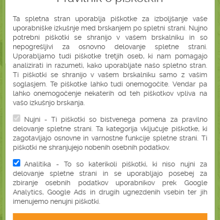
hladilniku.
hladno stiskano, ekološko
Čeprav je nekoliko dražje, se priporoča
Ta spletna stran uporablja piškotke za izboljšanje vaše
olje šipka
za čistost in najboljše rezultate.
uporabniške izkušnje med brskanjem po spletni strani. Nujno
potrebni piškotki se shranijo v vašem brskalniku in so
Možni neželeni učinki in tveganja:
nepogrešljivi za osnovno delovanje spletne strani.
Šipkovo olje je na splošno varno za vse tipe kože, vendar alergijske
Uporabljamo tudi piškotke tretjih oseb, ki nam pomagajo
reakcije niso redke. Pred prvo uporabo šipkovega olja opravite test
analizirati in razumeti, kako uporabljate našo spletno stran.
z obliži, da se prepričate, ali vaša koža prenaša olje.
Ti piškotki se shranijo v vašem brskalniku samo z vašim
soglasjem. Te piškotke lahko tudi onemogočite. Vendar pa
Obiščite svojega zdravnika, če začnete doživljati:
lahko onemogočenje nekaterih od teh piškotkov vpliva na
vašo izkušnjo brskanja.
rdeča, srbeča koža
srbeče, solzne oči
praskavo grlo
Nujni - Ti piškotki so bistvenega pomena za pravilno
slabost
delovanje spletne strani. Ta kategorija vključuje piškotke, ki
bruhanje
zagotavljajo osnovne in varnostne funkcije spletne strani. Ti
piškotki ne shranjujejo nobenih osebnih podatkov.
V hudih primerih alergijske reakcije je možna anafilaksa. Takoj
Analitika - To so katerikoli piškotki, ki niso nujni za
poiščite nujno zdravniško pomoč, če začnete doživljati:
delovanje spletne strani in se uporabljajo posebej za
težko dihanje
zbiranje osebnih podatkov uporabnikov prek Google
piskanje
Analytics, Google Ads in drugih ugnezdenih vsebin ter jih
otekla usta, grlo ali obraz
imenujemo nenujni piškotki.
hiter srčni utrip
bolečine v trebuhu