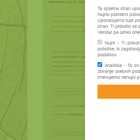
Ta spletna stran upo
Nujno potrebni piško
Uporabljamo tudi piš
stran. Ti piškotki s
Vendar pa lahko onem
Nujni - Ti piško
piškotke, ki zagotavl
podatkov.
Analitika - To so
zbiranje osebnih pod
imenujemo nenujni pi