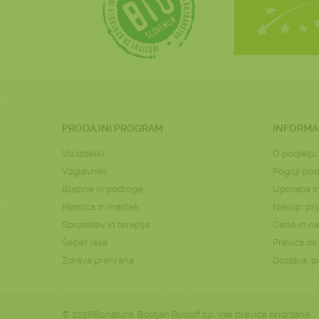
PRODAJNI PROGRAM
INFORMA
Vsi izdelki
O podjetju
Vzglavniki
Pogoji pos
Blazine in podloge
Uporaba in
Mamica in malček
Nakup, prij
Sprostitev in terapija
Cene in nač
Šepet lesa
Pravica d
Zdrava prehrana
Dostava, p
© 2026Bonatura, Boštjan Rudolf s.p. Vse pravice pridržane.