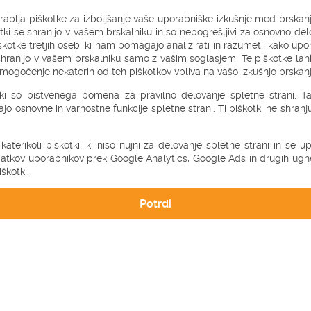
rablja piškotke za izboljšanje vaše uporabniške izkušnje med brskanj
tki se shranijo v vašem brskalniku in so nepogrešljivi za osnovno delo
kotke tretjih oseb, ki nam pomagajo analizirati in razumeti, kako upo
e shranijo v vašem brskalniku samo z vašim soglasjem. Te piškotke la
ogočenje nekaterih od teh piškotkov vpliva na vašo izkušnjo brskanj
tki so bistvenega pomena za pravilno delovanje spletne strani. Ta 
jajo osnovne in varnostne funkcije spletne strani. Ti piškotki ne shran
 katerikoli piškotki, ki niso nujni za delovanje spletne strani in se 
atkov uporabnikov prek Google Analytics, Google Ads in drugih ugne
škotki.
Potrdi