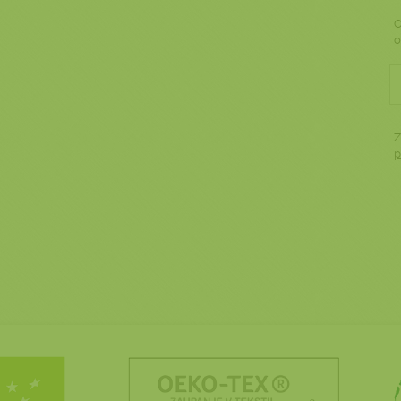
O
o
Z
p