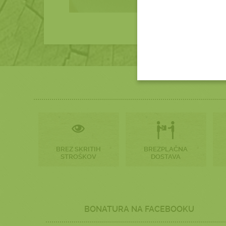
BREZ SKRITIH
BREZPLAČNA
STROŠKOV
DOSTAVA
BONATURA NA FACEBOOKU