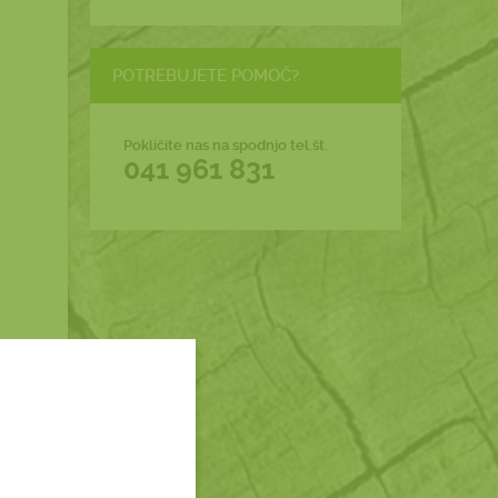
POTREBUJETE POMOČ?
Pokličite nas na spodnjo tel.št.
041 961 831