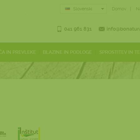
Slovenski
Domov
N
041 961 831
info@bonatura
ČA IN PREVLEKE
BLAZINE IN PODLOGE
SPROSTITEV IN T