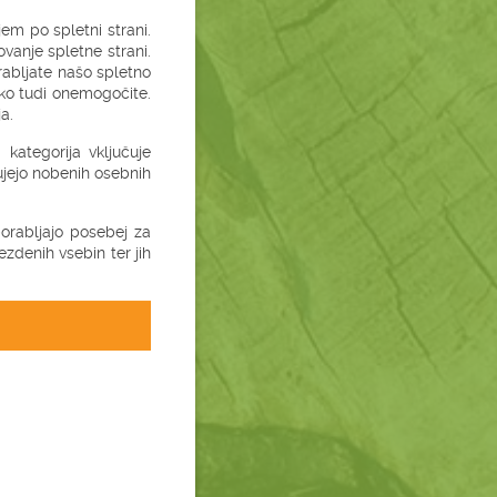
em po spletni strani.
vanje spletne strani.
rabljate našo spletno
hko tudi onemogočite.
a.
kategorija vključuje
jujejo nobenih osebnih
uporabljajo posebej za
zdenih vsebin ter jih