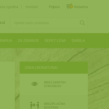
0
aša zgodba
Kontakt
Prijava
Košarica
.si
ERAPIJA
ZA ZDRAVJE
ŠEPET LESA
DARILA
ZAKAJ BONATURA?
BREZ SKRITIH
STROŠKOV
BREZPLAČNA
DOSTAVA