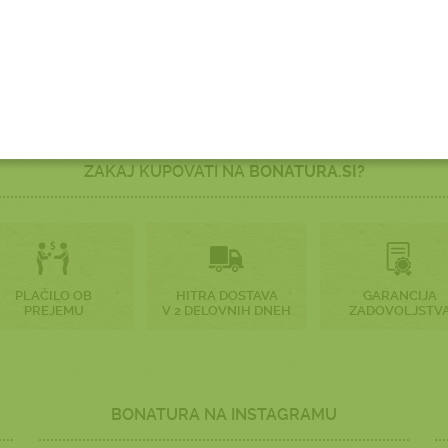
ZAKAJ KUPOVATI NA
BONATURA.SI?
PLAČILO OB
HITRA DOSTAVA
GARANCIJA
PREJEMU
V 2 DELOVNIH DNEH
ZADOVOLJSTV
BONATURA NA INSTAGRAMU