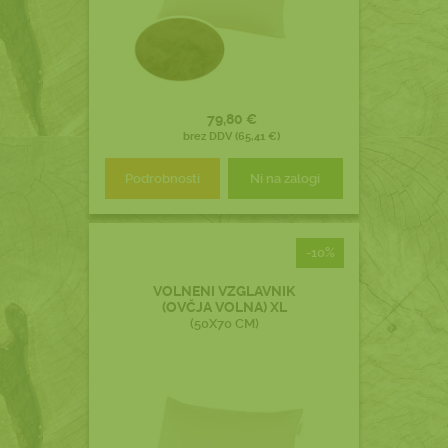
79,80 €
brez DDV (65,41 €)
Podrobnosti
Ni na zalogi
-10%
VOLNENI VZGLAVNIK
(OVČJA VOLNA) XL
(50X70 CM)