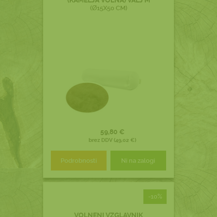
(KAMELJA VOLNA) VALJ M
(Ø15X50 CM)
59,80 €
brez DDV (49,02 €)
Podrobnosti
Ni na zalogi
-10%
VOLNENI VZGLAVNIK