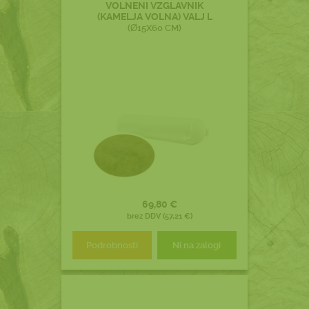
VOLNENI VZGLAVNIK
(KAMELJA VOLNA) VALJ L
(Ø15X60 CM)
69,80 €
brez DDV (57,21 €)
Podrobnosti
Ni na zalogi