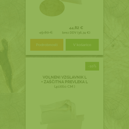
44,82 €
49,80 €
brez DDV (36,74 €)
Podrobnosti
V košarico
-10%
VOLNENI VZGLAVNIK L
+ ZAŠČITNA PREVLEKA L
(40X60 CM )