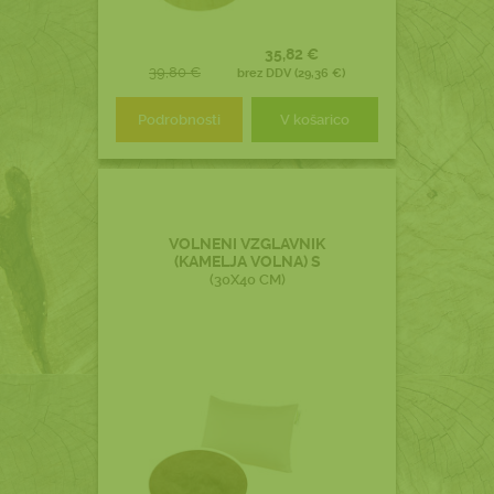
35,82 €
39,80 €
brez DDV (29,36 €)
Podrobnosti
V košarico
VOLNENI VZGLAVNIK
(KAMELJA VOLNA) S
(30X40 CM)