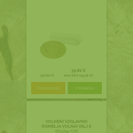
35,82 €
39,80 €
brez DDV (29,36 €)
Podrobnosti
V košarico
VOLNENI VZGLAVNIK
(KAMELJA VOLNA) VALJ S
(Ø15X40 CM)