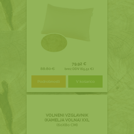
79,92 €
88,80 €
brez DDV (65,51 €)
Podrobnosti
V košarico
VOLNENI VZGLAVNIK
(KAMELJA VOLNA) XXL
(60X80 CM)