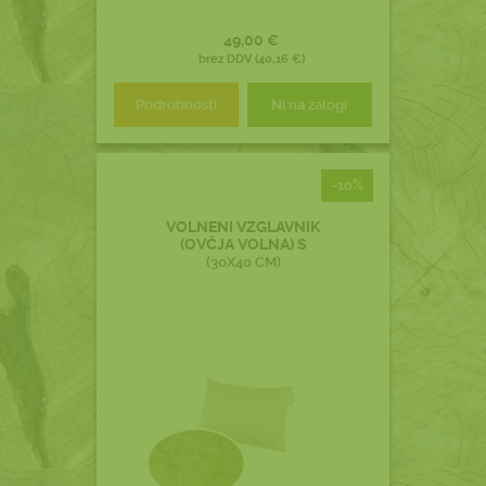
49,00 €
brez DDV (40,16 €)
Podrobnosti
Ni na zalogi
-10%
VOLNENI VZGLAVNIK
(OVČJA VOLNA) S
(30X40 CM)