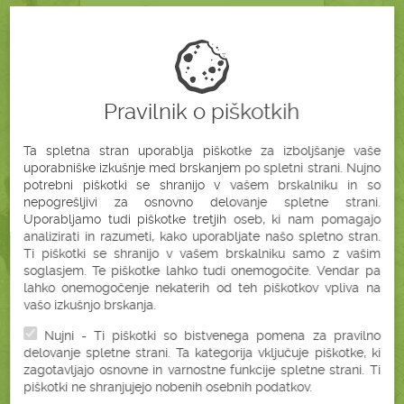
Pravilnik o piškotkih
Ta spletna stran uporablja piškotke za izboljšanje vaše
60,21 €
uporabniške izkušnje med brskanjem po spletni strani. Nujno
66,90 €
brez DDV (49,35 €)
potrebni piškotki se shranijo v vašem brskalniku in so
nepogrešljivi za osnovno delovanje spletne strani.
Podrobnosti
V košarico
Uporabljamo tudi piškotke tretjih oseb, ki nam pomagajo
analizirati in razumeti, kako uporabljate našo spletno stran.
Ti piškotki se shranijo v vašem brskalniku samo z vašim
soglasjem. Te piškotke lahko tudi onemogočite. Vendar pa
-10%
lahko onemogočenje nekaterih od teh piškotkov vpliva na
vašo izkušnjo brskanja.
VOLNENI VZGLAVNIK XLL
(OVČJA VOLNA) +PREVLEKA XLL
Nujni - Ti piškotki so bistvenega pomena za pravilno
(40X80 CM)
delovanje spletne strani. Ta kategorija vključuje piškotke, ki
zagotavljajo osnovne in varnostne funkcije spletne strani. Ti
piškotki ne shranjujejo nobenih osebnih podatkov.