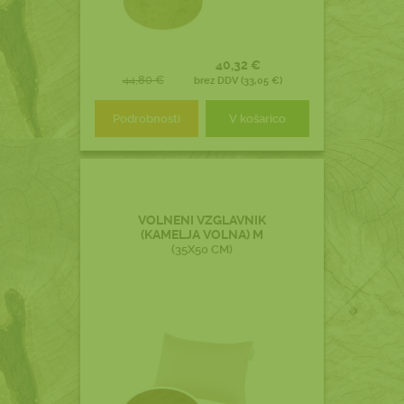
40,32 €
44,80 €
brez DDV (33,05 €)
Podrobnosti
V košarico
VOLNENI VZGLAVNIK
(KAMELJA VOLNA) M
(35X50 CM)