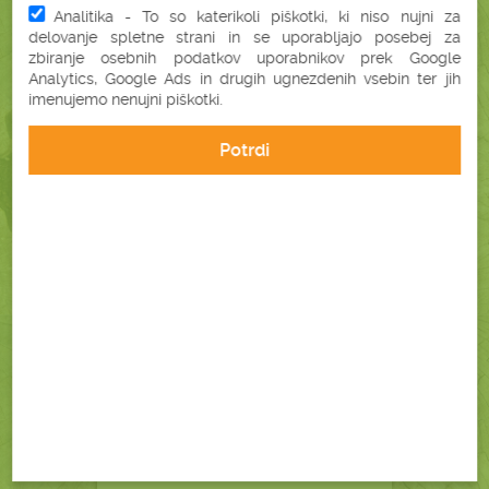
Analitika - To so katerikoli piškotki, ki niso nujni za
delovanje spletne strani in se uporabljajo posebej za
zbiranje osebnih podatkov uporabnikov prek Google
Analytics, Google Ads in drugih ugnezdenih vsebin ter jih
imenujemo nenujni piškotki.
Potrdi
77,22 €
85,80 €
brez DDV (63,30 €)
Podrobnosti
V košarico
VOLNENI VZGLAVNIK
(KAMELJA VOLNA) XLL
(40X80 CM)