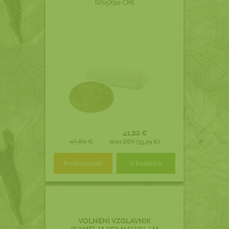
(Ø15X50 CM)
41,22 €
45,80 €
brez DDV (33,79 €)
Podrobnosti
V košarico
VOLNENI VZGLAVNIK