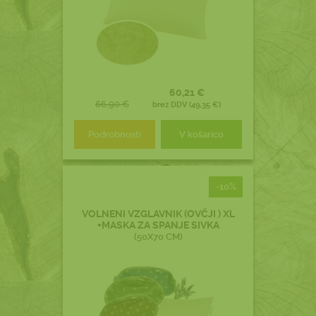
60,21 €
66,90 €
brez DDV (49,35 €)
Podrobnosti
V košarico
-10%
VOLNENI VZGLAVNIK (OVČJI ) XL
+MASKA ZA SPANJE SIVKA
(50X70 CM)