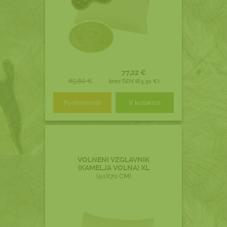
77,22 €
85,80 €
brez DDV (63,30 €)
Podrobnosti
V košarico
VOLNENI VZGLAVNIK
(KAMELJA VOLNA) XL
(50X70 CM)