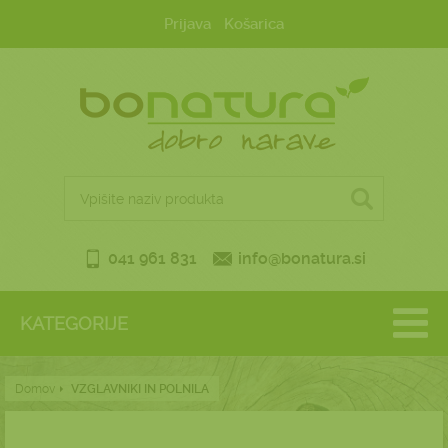
Prijava
Košarica
041 961 831
info@bonatura.si
KATEGORIJE
Domov
VZGLAVNIKI IN POLNILA