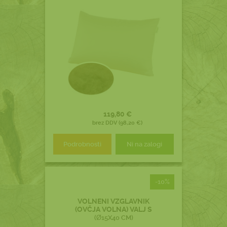
119,80 €
brez DDV (98,20 €)
Podrobnosti
Ni na zalogi
-10%
VOLNENI VZGLAVNIK
(OVČJA VOLNA) VALJ S
(Ø15X40 CM)