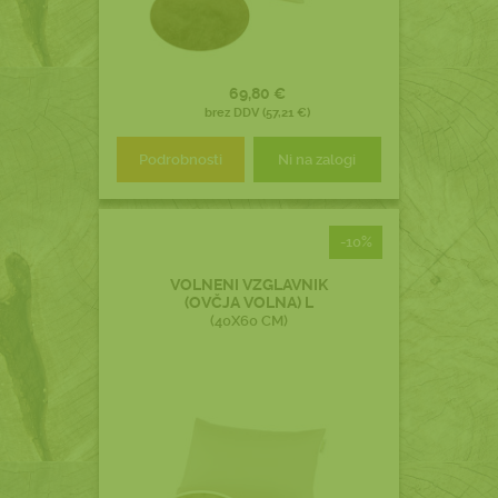
69,80 €
brez DDV (57,21 €)
Podrobnosti
Ni na zalogi
-10%
VOLNENI VZGLAVNIK
(OVČJA VOLNA) L
(40X60 CM)