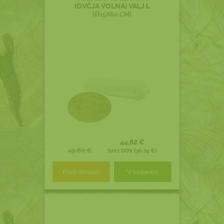
(OVČJA VOLNA) VALJ L
(Ø15X60 CM)
44,82 €
49,80 €
brez DDV (36,74 €)
Podrobnosti
V košarico