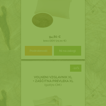
94,80 €
brez DDV (77,70 €)
Podrobnosti
Ni na zalogi
-10%
VOLNENI VZGLAVNIK XL
+ ZAŠČITNA PREVLEKA XL
(50X70 CM )