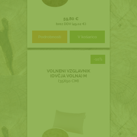
59,80 €
brez DDV (49,02 €)
Podrobnosti
V košarico
-10%
VOLNENI VZGLAVNIK
(OVČJA VOLNA) M
(35X50 CM)