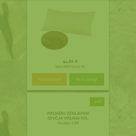
94,80 €
brez DDV (77,70 €)
Podrobnosti
Ni na zalogi
-10%
VOLNENI VZGLAVNIK
(OVČJA VOLNA) XXL
(60X80 CM)