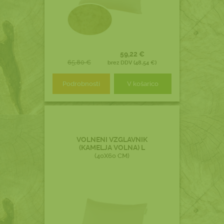
59,22 €
65,80 €
brez DDV (48,54 €)
Podrobnosti
V košarico
VOLNENI VZGLAVNIK
(KAMELJA VOLNA) L
(40X60 CM)