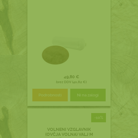
49,80 €
brez DDV (40,82 €)
Podrobnosti
Ni na zalogi
-10%
VOLNENI VZGLAVNIK
(OVČJA VOLNA) VALJ M