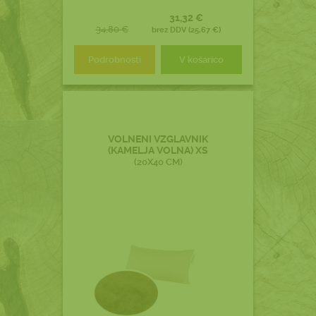
31,32 €
34,80 €
brez DDV (25,67 €)
Podrobnosti
V košarico
VOLNENI VZGLAVNIK
(KAMELJA VOLNA) XS
(20X40 CM)