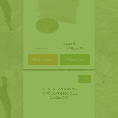
77,22 €
85,80 €
brez DDV (63,30 €)
Podrobnosti
V košarico
-10%
VOLNENI VZGLAVNIK
(OVČJA VOLNA) XLL
(40X80 CM)